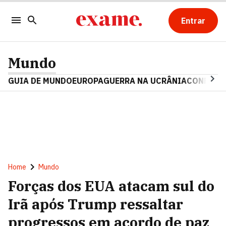
Entrar
Mundo
GUIA DE MUNDO
EUROPA
GUERRA NA UCRÂNIA
CONFLITO
Home
Mundo
Forças dos EUA atacam sul do
Irã após Trump ressaltar
progressos em acordo de paz