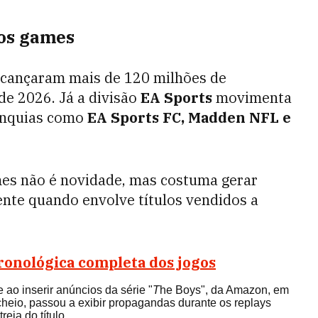
nos games
lcançaram mais de 120 milhões de
de 2026. Já a divisão
EA Sports
movimenta
ranquias como
EA Sports FC, Madden NFL e
es não é novidade, mas costuma gerar
ente quando envolve títulos vendidos a
ronológica completa dos jogos
ao inserir anúncios da série "
T
he Boys", da Amazon, em
cheio, passou a exibir propagandas durante os replays
eia do título.