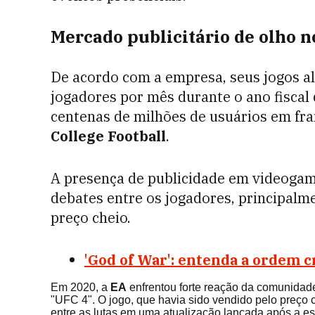
Mercado publicitário de olho 
De acordo com a empresa, seus jogos a
jogadores por mês durante o ano fiscal 
centenas de milhões de usuários em f
College Football
.
A presença de publicidade em videogam
debates entre os jogadores, principalm
preço cheio.
'God of War': entenda a ordem c
Em 2020, a
EA
enfrentou forte reação da comunidade 
"UFC 4". O jogo, que havia sido vendido pelo preço 
entre as lutas em uma atualização lançada após a estr