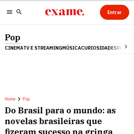
Entrar
Pop
CINEMA
TV E STREAMING
MÚSICA
CURIOSIDADES
REALIT
Home
Pop
Do Brasil para o mundo: as
novelas brasileiras que
fizeram sucesso na gringa