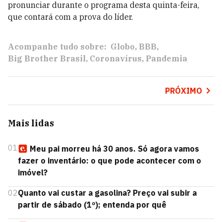
pronunciar durante o programa desta quinta-feira,
que contará com a prova do líder.
Acompanhe tudo sobre:
Globo
BBB
Big Brother Brasil
Coronavírus
Pandemia
PRÓXIMO
Mais lidas
01
Meu pai morreu há 30 anos. Só agora vamos
fazer o inventário: o que pode acontecer com o
imóvel?
02
Quanto vai custar a gasolina? Preço vai subir a
partir de sábado (1º); entenda por quê