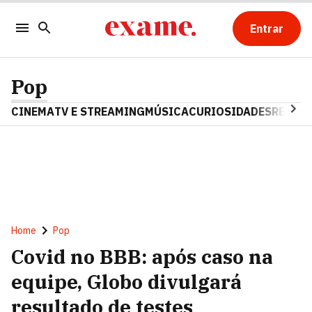
Entrar
Pop
CINEMA
TV E STREAMING
MÚSICA
CURIOSIDADES
REALIT
Home
Pop
Covid no BBB: após caso na
equipe, Globo divulgará
resultado de testes