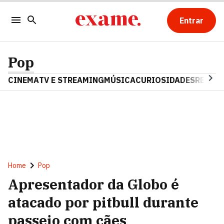
Entrar
Pop
CINEMA
TV E STREAMING
MÚSICA
CURIOSIDADES
REALIT
Home
Pop
Apresentador da Globo é
atacado por pitbull durante
passeio com cães