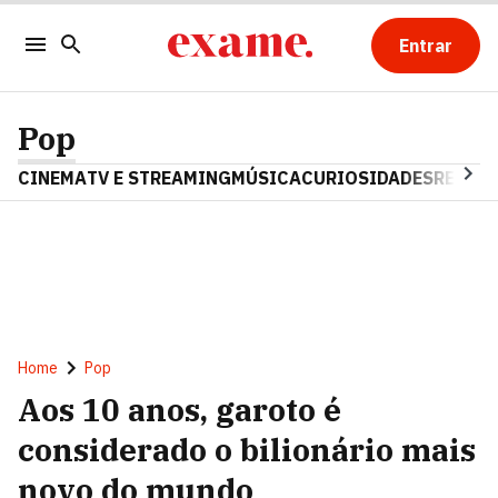
Entrar
Pop
CINEMA
TV E STREAMING
MÚSICA
CURIOSIDADES
REALIT
Home
Pop
Aos 10 anos, garoto é
considerado o bilionário mais
novo do mundo