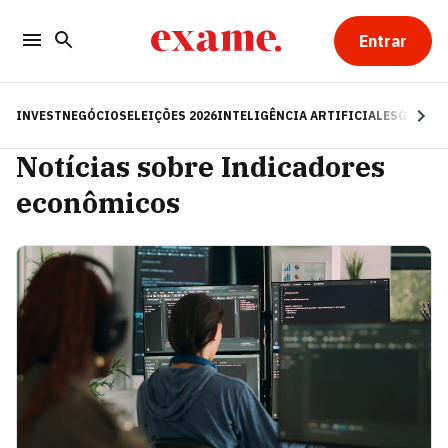
Entrar
INVEST
NEGÓCIOS
ELEIÇÕES 2026
INTELIGÊNCIA ARTIFICIAL
ESG
RE
Notícias sobre Indicadores
econômicos