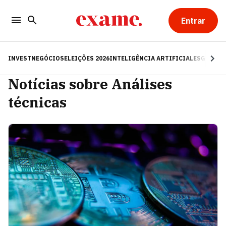
Entrar
INVEST
NEGÓCIOS
ELEIÇÕES 2026
INTELIGÊNCIA ARTIFICIAL
ESG
RE
Notícias sobre Análises
técnicas