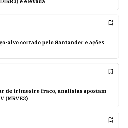
(DIRR3) é elevada
o-alvo cortado pelo Santander e ações
r de trimestre fraco, analistas apostam
RV (MRVE3)