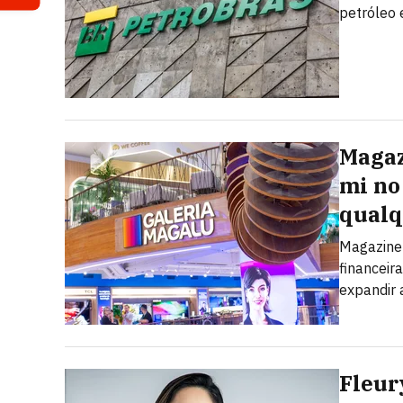
petróleo
Magaz
mi no 
qualq
Magazine 
financeir
expandir 
Fleur