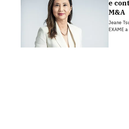
e con
M&A
Jeane Tsu
EXAME a 