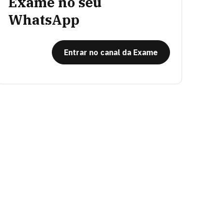
Exame no seu
WhatsApp
Entrar no canal da Exame