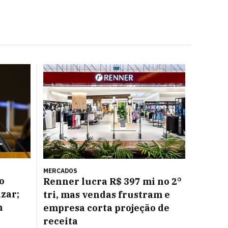
MERCADOS
o
Renner lucra R$ 397 mi no 2°
azar;
tri, mas vendas frustram e
m
empresa corta projeção de
receita