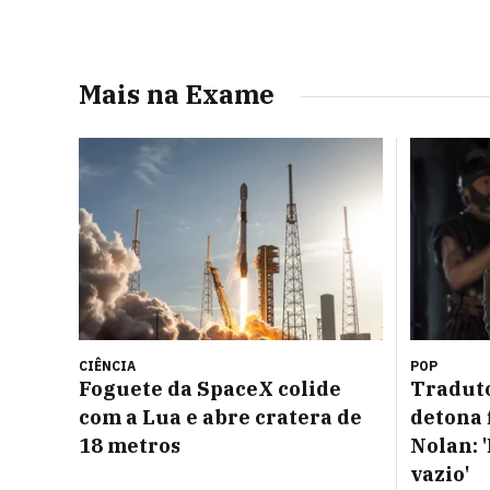
Mais na Exame
CIÊNCIA
POP
Foguete da SpaceX colide
Traduto
com a Lua e abre cratera de
detona 
18 metros
Nolan:
vazio'