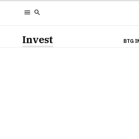
Invest
BTG I