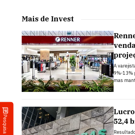
Mais de Invest
Renne
venda
proje
A varejis
9%-13% p
mas mant
Lucro
Pesquisa
52,4 
Resultado