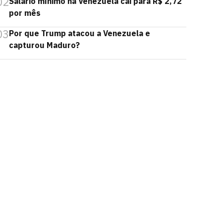
02
Salário mínimo na Venezuela cai para R$ 2,72
por mês
03
Por que Trump atacou a Venezuela e
capturou Maduro?