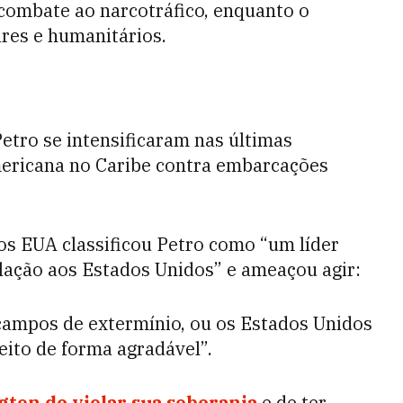
combate ao narcotráfico, enquanto o
res e humanitários.
etro se intensificaram nas últimas
mericana no Caribe contra embarcações
os EUA classificou Petro como “um líder
lação aos Estados Unidos” e ameaçou agir:
campos de extermínio, ou os Estados Unidos
feito de forma agradável”.
ton de violar sua soberania
e de ter