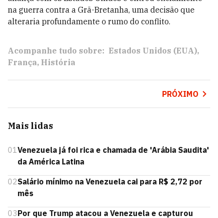
na guerra contra a Grã-Bretanha, uma decisão que
alteraria profundamente o rumo do conflito.
Acompanhe tudo sobre:
Estados Unidos (EUA)
França
História
PRÓXIMO
Mais lidas
01
Venezuela já foi rica e chamada de 'Arábia Saudita'
da América Latina
02
Salário mínimo na Venezuela cai para R$ 2,72 por
mês
03
Por que Trump atacou a Venezuela e capturou