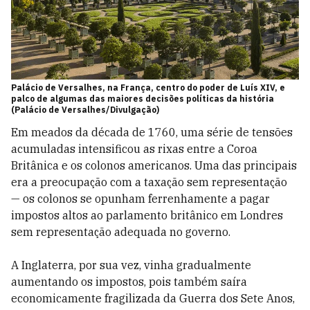
Palácio de Versalhes, na França, centro do poder de Luís XIV, e
palco de algumas das maiores decisões políticas da história
(Palácio de Versalhes/Divulgação)
Em meados da década de 1760, uma série de tensões
acumuladas intensificou as rixas entre a Coroa
Britânica e os colonos americanos. Uma das principais
era a preocupação com a taxação sem representação
— os colonos se opunham ferrenhamente a pagar
impostos altos ao parlamento britânico em Londres
sem representação adequada no governo.
A Inglaterra, por sua vez, vinha gradualmente
aumentando os impostos, pois também saíra
economicamente fragilizada da Guerra dos Sete Anos,