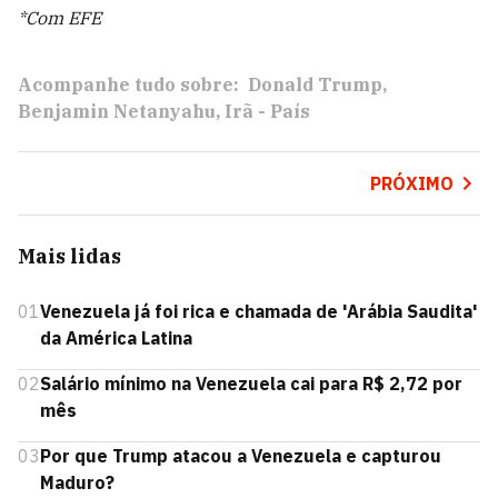
*Com EFE
Acompanhe tudo sobre:
Donald Trump
Benjamin Netanyahu
Irã - País
PRÓXIMO
Mais lidas
01
Venezuela já foi rica e chamada de 'Arábia Saudita'
da América Latina
02
Salário mínimo na Venezuela cai para R$ 2,72 por
mês
03
Por que Trump atacou a Venezuela e capturou
Maduro?