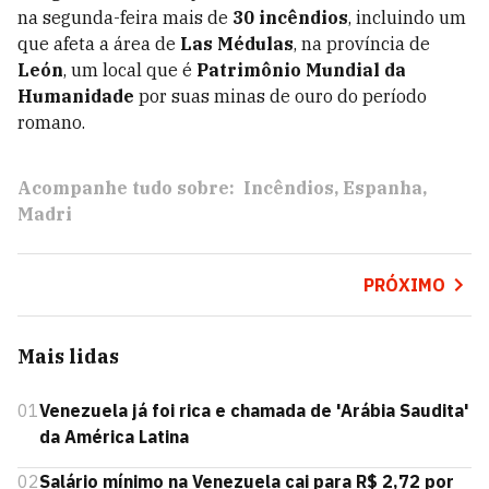
na segunda-feira mais de
30 incêndios
, incluindo um
que afeta a área de
Las Médulas
, na província de
León
, um local que é
Patrimônio Mundial da
Humanidade
por suas minas de ouro do período
romano.
Acompanhe tudo sobre:
Incêndios
Espanha
Madri
PRÓXIMO
Mais lidas
01
Venezuela já foi rica e chamada de 'Arábia Saudita'
da América Latina
02
Salário mínimo na Venezuela cai para R$ 2,72 por