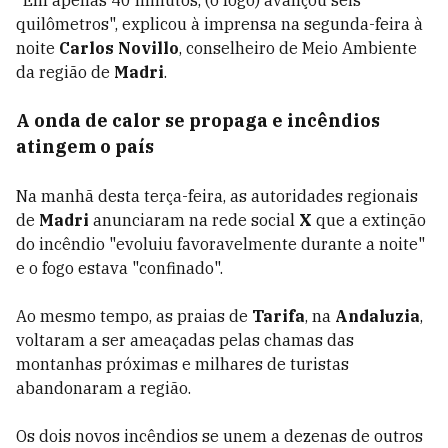
"Em apenas 40 minutos, (o fogo) avançou seis
quilômetros", explicou à imprensa na segunda-feira à
noite
Carlos Novillo
, conselheiro de Meio Ambiente
da região de
Madri
.
A onda de calor se propaga e incêndios
atingem o país
Na manhã desta terça-feira, as autoridades regionais
de
Madri
anunciaram na rede social
X
que a extinção
do incêndio "evoluiu favoravelmente durante a noite"
e o fogo estava "confinado".
Ao mesmo tempo, as praias de
Tarifa
, na
Andaluzia
,
voltaram a ser ameaçadas pelas chamas das
montanhas próximas e milhares de turistas
abandonaram a região.
Os dois novos incêndios se unem a dezenas de outros