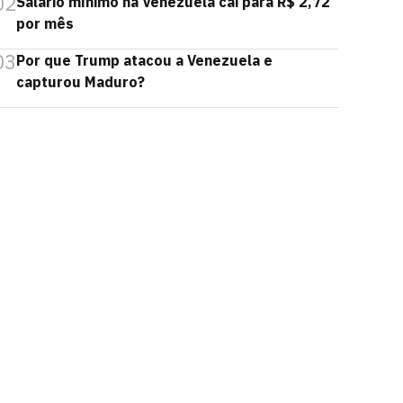
02
Salário mínimo na Venezuela cai para R$ 2,72
por mês
03
Por que Trump atacou a Venezuela e
capturou Maduro?