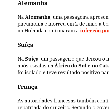
Alemanha
Na
Alemanha
, uma passageira apresent
pneumonia e morreu em 2 de maio a bor
na Holanda confirmaram a
infecção po
Suíça
Na
Suíç
a, um passageiro que deixou o 
após escalas na
África do Sul e no Cat
foi isolado e teve resultado positivo par
França
As autoridades francesas também conf
repatriada do cruzeiro. Segundo o gover