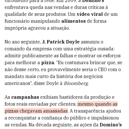
turbulento para a rede. Em 2009, a
Domino’s
enfrentava queda nas vendas e duras críticas à
qualidade de seus produtos. Um
vídeo viral
de um
funcionário manipulando
alimentos
de forma
imprópria agravou a situação.
No ano seguinte,
J. Patrick Doyle
assumiu o
comando da empresa com uma estratégia ousada:
admitir publicamente as falhas e mostrar os esforços
para melhorar a
pizza
. “Eu costumava brincar que, se
não desse certo, eu provavelmente seria o CEO com o
mandato mais curto da história dos negócios
americanos”, disse Doyle à
Bloomberg
.
As
campanhas
exibiam bastidores da produção e
fotos reais enviadas por clientes,
mesmo quando as
pizzas chegavam amassadas
. A transparência ajudou
a reconquistar a confiança do público e impulsionou
as vendas. Na década seguinte, as ações da
Domino’s