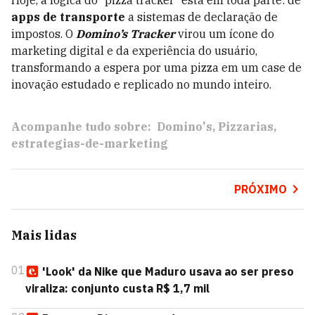
Hoje, a lógica do “pizza tracker” está em toda parte: de
apps de transporte
a sistemas de declaração de
impostos. O
Domino’s Tracker
virou um ícone do
marketing digital e da experiência do usuário,
transformando a espera por uma pizza em um case de
inovação estudado e replicado no mundo inteiro.
Acompanhe tudo sobre:
Domino's
Pizzarias
estrategias-de-marketing
PRÓXIMO
Mais lidas
01
'Look' da Nike que Maduro usava ao ser preso
viraliza: conjunto custa R$ 1,7 mil