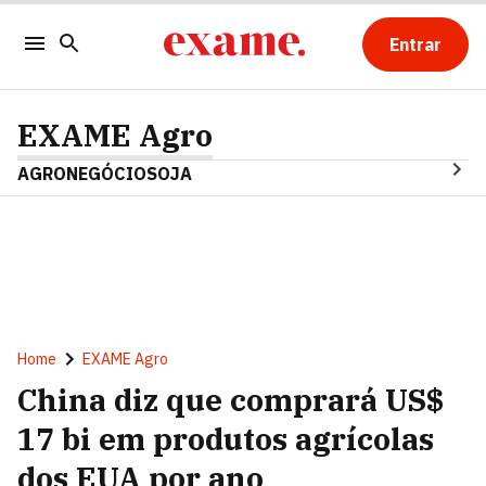
Entrar
EXAME Agro
AGRONEGÓCIO
SOJA
Home
EXAME Agro
China diz que comprará US$
17 bi em produtos agrícolas
dos EUA por ano