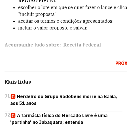
REGIÃO FISCAL
;
escolher o lote em que se quer fazer o lance e clic
"incluir proposta";
aceitar os termos e condições apresentados;
incluir o valor proposto e salvar.
Acompanhe tudo sobre:
Receita Federal
PRÓ
Mais lidas
01
Herdeiro do Grupo Rodobens morre na Bahia,
aos 51 anos
02
A farmácia física do Mercado Livre é uma
'portinha' no Jabaquara; entenda