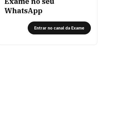
Exame no seu
WhatsApp
Entrar no canal da Exame