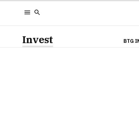
Invest
BTG I