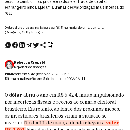
peso no câmbio, mas juros elevados e entrada de capital
estrangeiro ainda ajudam a limitar desvalorização mais intensa do
real
Dólar: divisa opera na faixa dos R$ 5 há mais de uma semana
(Deagreez/Getty Images)
Rebecca Crepaldi
Repórter de finanças
Publicado em
5 de junho de 2026
06h05
.
Última atualização em
5 de junho de 2026
06h11
.
O
dólar
abriu o ano em R$ 5,424, muito impulsionado
por incertezas fiscais e receios ao cenário eleitoral
brasileiro. Entretanto, ao longo dos próximos meses,
os investidores brasileiros viram a situação se
inverter.
No dia 11 de maio, a divida chegou a
valer
R$ 4,891
.
Mas, desde então, a moeda ronda o patamar