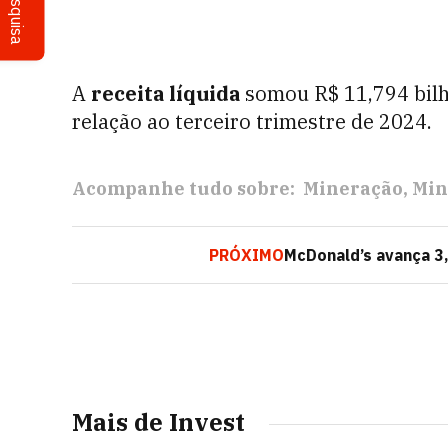
Pesquisa
A
receita líquida
somou R$ 11,794 bilhõ
relação ao terceiro trimestre de 2024.
Acompanhe tudo sobre:
Mineração
Min
PRÓXIMO
McDonald’s avança 3
Mais de Invest