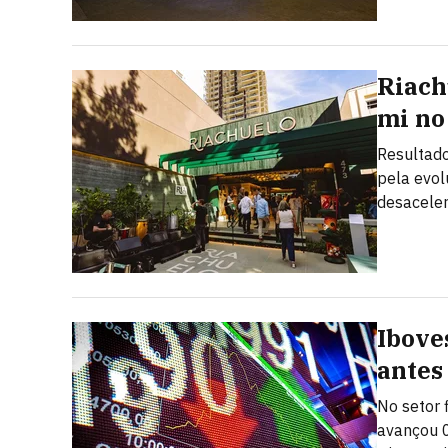
Riach
mi no
Resultado
pela evo
desacele
Ibove
antes
No setor 
avançou 0