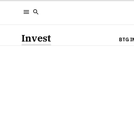
Invest
BTG I