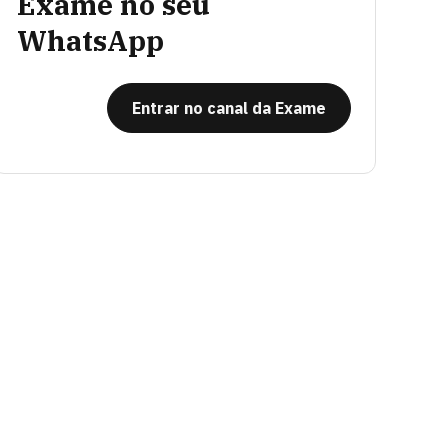
Exame no seu
WhatsApp
Entrar no canal da Exame