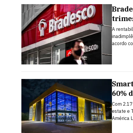
Brade
trime
A rentabi
inadimplê
acordo c
Smart
60% d
Com 2.17
estate e 
América L