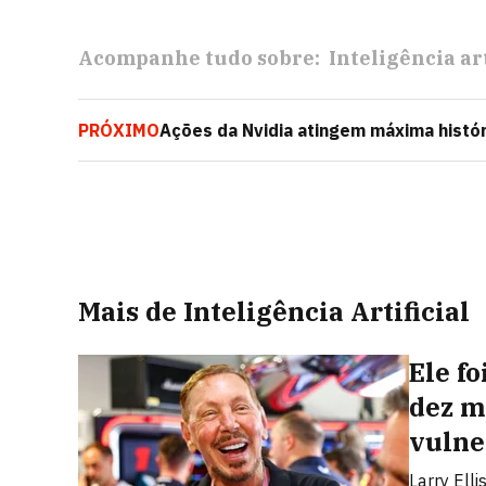
Acompanhe tudo sobre:
Inteligência art
PRÓXIMO
Ações da Nvidia atingem máxima histór
chips
Mais de Inteligência Artificial
Ele f
dez m
vulne
Larry Elli