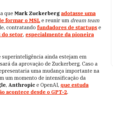
ra que
Mark Zuckerberg
adotasse uma
de formar o MSL
e reunir um
dream team
ele, contratando
fundadores de startups
e
 do setor
,
especialmente da pioneira
 superinteligência ainda estejam em
cisará da aprovação de Zuckerberg. Caso a
representaria uma mudança importante na
em um momento de intensificação da
le
,
Anthropic
e OpenAI,
que estuda
ão acontece desde o GPT-2
.
?