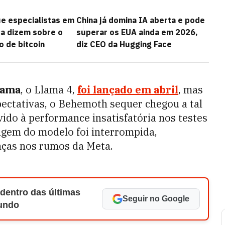
ue especialistas em
China já domina IA aberta e pode
a dizem sobre o
superar os EUA ainda em 2026,
o de bitcoin
diz CEO da Hugging Face
lama
, o Llama 4,
foi lançado em abril
, mas
ctativas, o Behemoth sequer chegou a tal
ido à performance insatisfatória nos testes
tagem do modelo foi interrompida,
ças nos rumos da Meta.
 dentro das últimas
Seguir no Google
Mundo