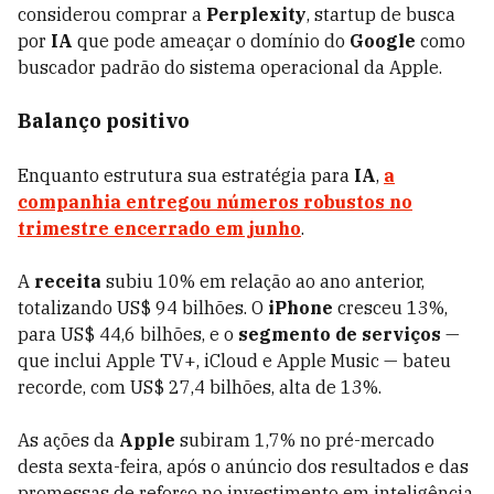
considerou comprar a
Perplexity
, startup de busca
por
IA
que pode ameaçar o domínio do
Google
como
buscador padrão do sistema operacional da Apple.
Balanço positivo
Enquanto estrutura sua estratégia para
IA
,
a
companhia entregou números robustos no
trimestre encerrado em junho
.
A
receita
subiu 10% em relação ao ano anterior,
totalizando US$ 94 bilhões. O
iPhone
cresceu 13%,
para US$ 44,6 bilhões, e o
segmento
de serviços
—
que inclui Apple TV+, iCloud e Apple Music — bateu
recorde, com US$ 27,4 bilhões, alta de 13%.
As ações da
Apple
subiram 1,7% no pré-mercado
desta sexta-feira, após o anúncio dos resultados e das
promessas de reforço no investimento em inteligência