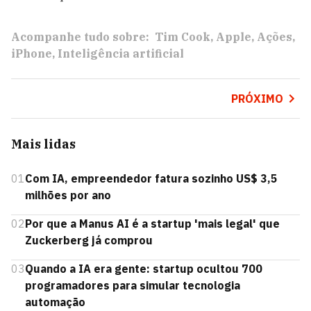
Acompanhe tudo sobre:
Tim Cook
Apple
Ações
iPhone
Inteligência artificial
PRÓXIMO
Mais lidas
01
Com IA, empreendedor fatura sozinho US$ 3,5
milhões por ano
02
Por que a Manus AI é a startup 'mais legal' que
Zuckerberg já comprou
03
Quando a IA era gente: startup ocultou 700
programadores para simular tecnologia
automação