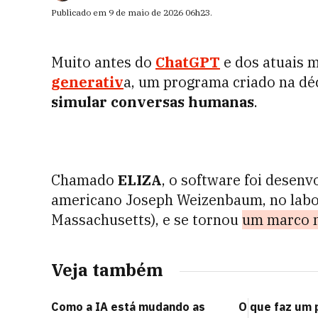
Publicado em
9 de maio de 2026
06h23
.
Muito antes do
ChatGPT
e dos atuais 
generativ
a, um programa criado na d
simular conversas humanas
.
Chamado
ELIZA
, o software foi desen
americano Joseph Weizenbaum, no labor
Massachusetts), e se tornou
um marco n
Veja também
Como a IA está mudando as
O que faz um 