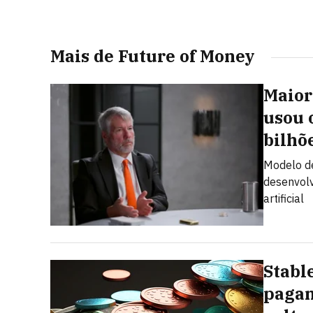
Mais de Future of Money
Maior
usou 
bilhõ
Modelo de
desenvolv
artificial
Stabl
pagam