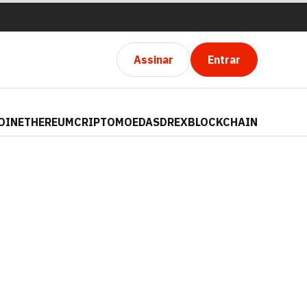
Assinar
Entrar
OIN
ETHEREUM
CRIPTOMOEDAS
DREX
BLOCKCHAIN