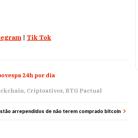
legram
|
Tik Tok
bovespa 24h por dia
ockchain
Criptoativos
BTG Pactual
estão arrependidos de não terem comprado bitcoin