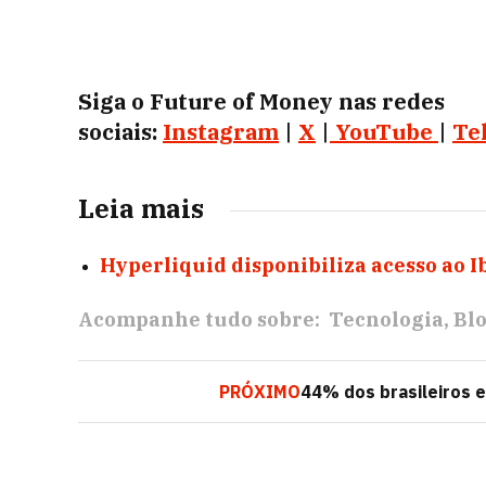
Siga o Future of Money nas redes
sociais:
Instagram
|
X
|
YouTube
|
Te
Leia mais
Hyperliquid disponibiliza acesso ao I
Acompanhe tudo sobre:
Tecnologia
Bl
PRÓXIMO
44% dos brasileiros 