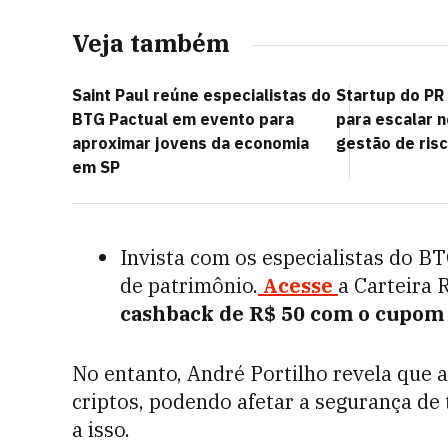
Veja também
Saint Paul reúne especialistas do
Startup do PR
BTG Pactual em evento para
para escalar 
aproximar jovens da economia
gestão de ris
em SP
Invista com os especialistas do B
de patrimônio.
Acesse
a Carteira 
cashback de R$ 50 com o cupo
No entanto, André Portilho revela que 
criptos, podendo afetar a segurança de 
a isso.