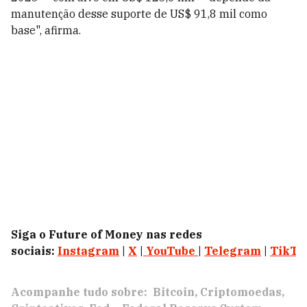
manutenção desse suporte de US$ 91,8 mil como
base", afirma.
Siga o Future of Money nas redes
sociais:
Instagram
|
X
|
YouTube
|
Telegram
|
TikTo
Acompanhe tudo sobre:
Bitcoin
Criptomoedas