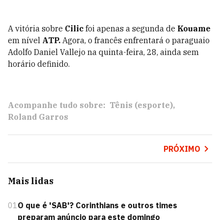
A vitória sobre
Cilic
foi apenas a segunda de
Kouame
em nível
ATP.
Agora, o francês enfrentará o paraguaio
Adolfo Daniel Vallejo
na quinta-feira, 28, ainda sem
horário definido.
Acompanhe tudo sobre:
Tênis (esporte)
Roland Garros
PRÓXIMO
Mais lidas
01
O que é 'SAB'? Corinthians e outros times
preparam anúncio para este domingo