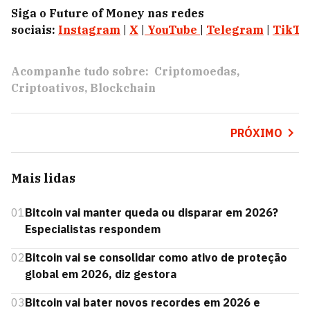
Siga o Future of Money nas redes
sociais:
Instagram
|
X
|
YouTube
|
Telegram
|
TikTo
Acompanhe tudo sobre:
Criptomoedas
Criptoativos
Blockchain
PRÓXIMO
Mais lidas
01
Bitcoin vai manter queda ou disparar em 2026?
Especialistas respondem
02
Bitcoin vai se consolidar como ativo de proteção
global em 2026, diz gestora
03
Bitcoin vai bater novos recordes em 2026 e