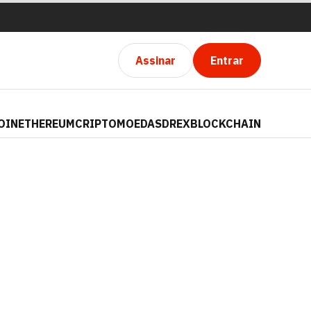
Assinar
Entrar
OIN
ETHEREUM
CRIPTOMOEDAS
DREX
BLOCKCHAIN