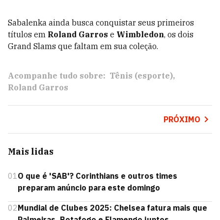
Sabalenka ainda busca conquistar seus primeiros
títulos em
Roland Garros
e
Wimbledon
, os dois
Grand Slams que faltam em sua coleção.
Acompanhe tudo sobre:
Tênis (esporte)
Roland Garros
PRÓXIMO
Mais lidas
01
O que é 'SAB'? Corinthians e outros times
preparam anúncio para este domingo
02
Mundial de Clubes 2025: Chelsea fatura mais que
Palmeiras, Botafogo e Flamengo juntos