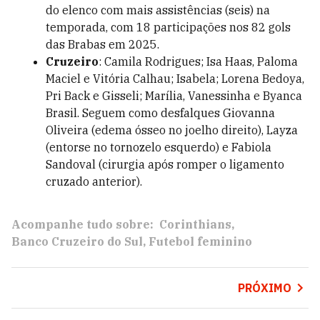
do elenco com mais assistências (seis) na
temporada, com 18 participações nos 82 gols
das Brabas em 2025.
Cruzeiro
: Camila Rodrigues; Isa Haas, Paloma
Maciel e Vitória Calhau; Isabela; Lorena Bedoya,
Pri Back e Gisseli; Marília, Vanessinha e Byanca
Brasil. Seguem como desfalques Giovanna
Oliveira (edema ósseo no joelho direito), Layza
(entorse no tornozelo esquerdo) e Fabiola
Sandoval (cirurgia após romper o ligamento
cruzado anterior).
Acompanhe tudo sobre:
Corinthians
Banco Cruzeiro do Sul
Futebol feminino
PRÓXIMO