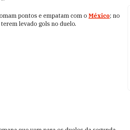
m somam pontos e empatam com o
México
; no
terem levado gols no duelo.
semana que vem para os duelos da segunda