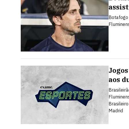
assis
Botafogo 
Fluminens
Jogos 
aos d
Brasileir
Fluminen
Brasileir
Madrid