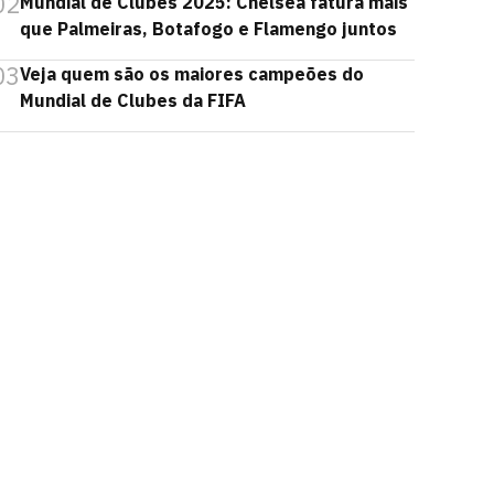
02
Mundial de Clubes 2025: Chelsea fatura mais
que Palmeiras, Botafogo e Flamengo juntos
03
Veja quem são os maiores campeões do
Mundial de Clubes da FIFA