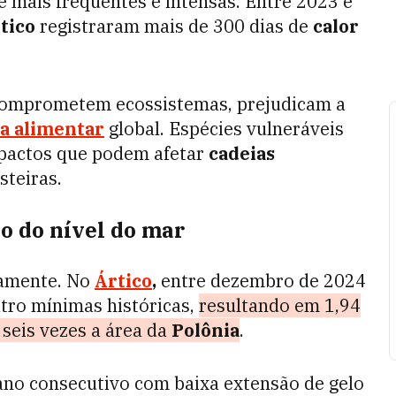
 mais frequentes e intensas. Entre 2023 e
tico
registraram mais de 300 dias de
calor
 comprometem ecossistemas, prejudicam a
a alimentar
global. Espécies vulneráveis
pactos que podem afetar
cadeias
steiras.
o do nível do mar
damente. No
Ártico
,
entre dezembro de 2024
tro mínimas históricas,
resultando em 1,94
seis vezes a área da
Polônia
.
ano consecutivo com baixa extensão de gelo