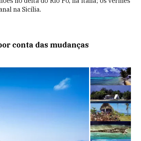
es no delta do Rio Pó, na Itália; os vermes
al na Sicília.
por conta das mudanças