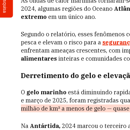
Pesquisa
As ondas de calor marinhas tornaram-se
2024, algumas regiões do Oceano
Atlân
extremo
em um único ano.
Segundo o relatório, esses fenômenos
pesca e elevam o risco para a
seguranç
enfrentam ameaças crescentes, com im
alimentares
inteiras e comunidades co
Derretimento do gelo e elevaçã
O
gelo marinho
está diminuindo rapi
e março de 2025, foram registradas qua
milhão de km² a menos de gelo — quase 
Na
Antártida,
2024 marcou o terceiro 