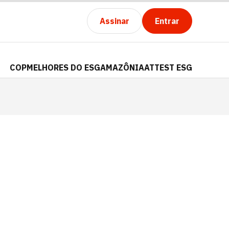
Assinar
Entrar
COP
MELHORES DO ESG
AMAZÔNIA
ATTEST ESG