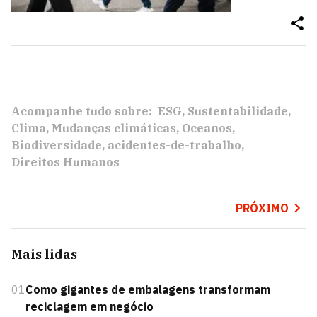
Acompanhe tudo sobre:
ESG
Sustentabilidade
Clima
Mudanças climáticas
Oceanos
Biodiversidade
acidentes-de-trabalho
Direitos Humanos
PRÓXIMO
Mais lidas
01
Como gigantes de embalagens transformam
reciclagem em negócio