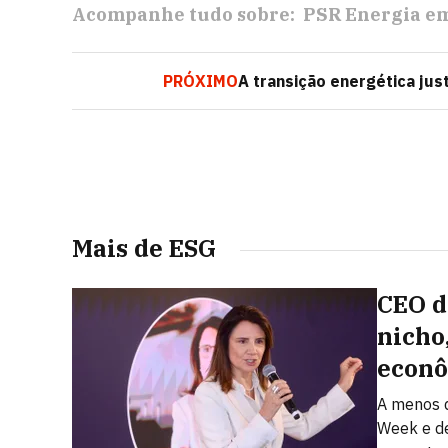
Acompanhe tudo sobre:
PSR Energia em
PRÓXIMO
A transição energética just
Mais de ESG
CEO d
nicho
econô
A menos d
Week e de