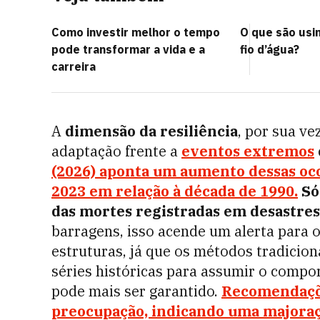
Como investir melhor o tempo
O que são usin
pode transformar a vida e a
fio d’água?
carreira
A
dimensão da resiliência
, por sua ve
adaptação frente a
eventos extremos
(2026) aponta um aumento dessas oco
2023 em relação à década de 1990.
Só
das mortes registradas em desastres 
barragens, isso acende um alerta para
estruturas, já que os métodos tradicio
séries históricas para assumir o compo
pode mais ser garantido.
Recomendaç
preocupação, indicando uma majoraçã