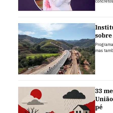
concreto
Insti
sobre
Programa 
mas també
33 me
União
pé