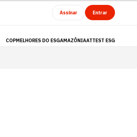
Assinar
Entrar
COP
MELHORES DO ESG
AMAZÔNIA
ATTEST ESG