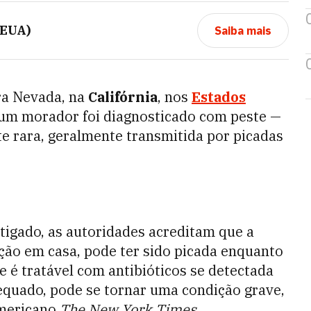
(EUA)
Saiba mais
ra Nevada, na
Califórnia
, nos
Estados
um morador foi diagnosticado com peste —
 rara, geralmente transmitida por picadas
tigado, as autoridades acreditam que a
ção em casa, pode ter sido picada enquanto
é tratável com antibióticos se detectada
quado, pode se tornar uma condição grave,
americano
The New York Times
.