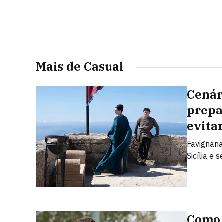
Mais de Casual
Cenári
prepa
evita
Favignana
Sicília e 
Como 