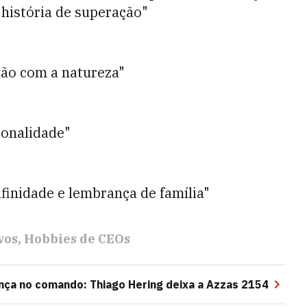
 história de superação"
ão com a natureza"
sonalidade"
inidade e lembrança de família"
vos
Hobbies de CEOs
ça no comando: Thiago Hering deixa a Azzas 2154