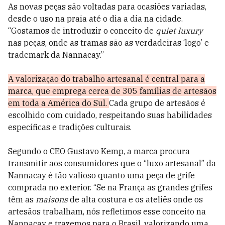
As novas peças são voltadas para ocasiões variadas,
desde o uso na praia até o dia a dia na cidade.
“Gostamos de introduzir o conceito de
quiet luxury
nas peças, onde as tramas são as verdadeiras ‘logo’ e
trademark da Nannacay.”
A valorização do trabalho artesanal é central para a
marca, que emprega cerca de 305 famílias de artesãos
em toda a América do Sul.
Cada grupo de artesãos é
escolhido com cuidado, respeitando suas habilidades
específicas e tradições culturais.
Segundo o CEO Gustavo Kemp, a marca procura
transmitir aos consumidores que o “luxo artesanal” da
Nannacay é tão valioso quanto uma peça de grife
comprada no exterior. “Se na França as grandes grifes
têm as
maisons
de alta costura e os ateliês onde os
artesãos trabalham, nós refletimos esse conceito na
Nannacay e trazemos para o Brasil, valorizando uma