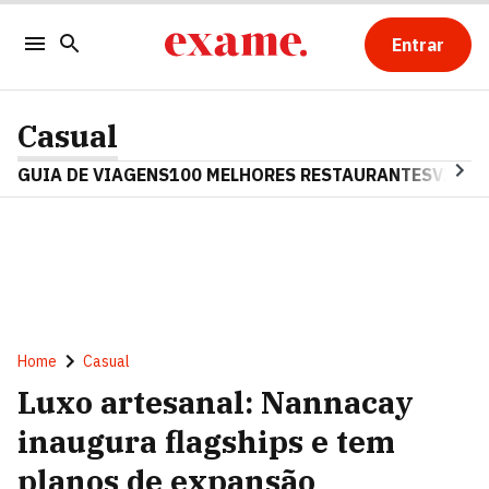
Entrar
Casual
GUIA DE VIAGENS
100 MELHORES RESTAURANTES
VINHO
Home
Casual
Luxo artesanal: Nannacay
inaugura flagships e tem
planos de expansão