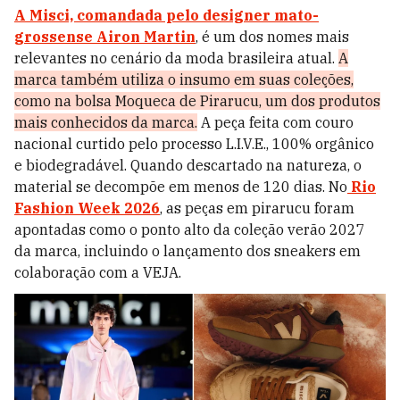
A Misci, comandada pelo designer mato-
grossense Airon Martin
, é um dos nomes mais
relevantes no cenário da moda brasileira atual.
A
marca também utiliza o insumo em suas coleções,
como na bolsa Moqueca de Pirarucu, um dos produtos
mais conhecidos da marca.
A peça feita com couro
nacional curtido pelo processo L.I.V.E., 100% orgânico
e biodegradável. Quando descartado na natureza, o
material se decompõe em menos de 120 dias. No
Rio
Fashion Week 2026
, as peças em pirarucu foram
apontadas como o ponto alto da coleção verão 2027
da marca, incluindo o lançamento dos sneakers em
colaboração com a VEJA.