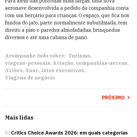
Para além das poltronas mais largas, uma nova
aeronave desenvolvida a pedido da companhia conta
com um berçário para crianças. O espaço, que fica nos
fundos do jato, parte normalmente subutilizada, tem
direito a piso e paredes almofadadas, brinquedos
diversos e até uma cabana de pano.
Acompanhe tudo sobre:
Turismo
viagens-pessoais
Aviação
companhias-aereas
Aviões
Anac
Jatos executivos
Viagens de negócio
PRÓXIMO
Mais lidas
01
Critics Choice Awards 2026: em quais categorias