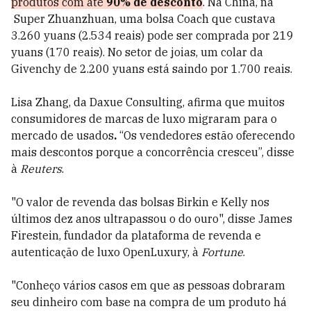
produtos com até
90% de desconto
. Na China, na
Super Zhuanzhuan, uma bolsa Coach que custava
3.260 yuans (2.534 reais) pode ser comprada por 219
yuans (170 reais). No setor de joias, um colar da
Givenchy de 2.200 yuans está saindo por 1.700 reais.
Lisa Zhang, da Daxue Consulting, afirma que muitos
consumidores de marcas de luxo migraram para o
mercado de usados
.
“Os vendedores estão oferecendo
mais descontos porque a concorrência cresceu”, disse
à
Reuters
.
"O valor de revenda das bolsas Birkin e Kelly nos
últimos dez anos ultrapassou o do ouro", disse James
Firestein, fundador da plataforma de revenda e
autenticação de luxo OpenLuxury, à
Fortune
.
"Conheço vários casos em que as pessoas dobraram
seu dinheiro com base na compra de um produto há