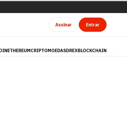
Assinar
Entrar
OIN
ETHEREUM
CRIPTOMOEDAS
DREX
BLOCKCHAIN