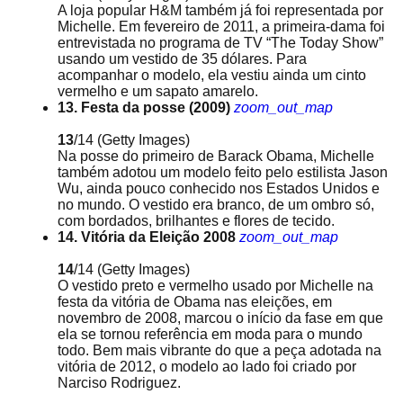
A loja popular H&M também já foi representada por
Michelle. Em fevereiro de 2011, a primeira-dama foi
entrevistada no programa de TV “The Today Show”
usando um vestido de 35 dólares. Para
acompanhar o modelo, ela vestiu ainda um cinto
vermelho e um sapato amarelo.
13. Festa da posse (2009)
zoom_out_map
13
/14
(Getty Images)
Na posse do primeiro de Barack Obama, Michelle
também adotou um modelo feito pelo estilista Jason
Wu, ainda pouco conhecido nos Estados Unidos e
no mundo. O vestido era branco, de um ombro só,
com bordados, brilhantes e flores de tecido.
14. Vitória da Eleição 2008
zoom_out_map
14
/14
(Getty Images)
O vestido preto e vermelho usado por Michelle na
festa da vitória de Obama nas eleições, em
novembro de 2008, marcou o início da fase em que
ela se tornou referência em moda para o mundo
todo. Bem mais vibrante do que a peça adotada na
vitória de 2012, o modelo ao lado foi criado por
Narciso Rodriguez.