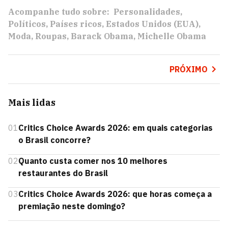
Acompanhe tudo sobre:
Personalidades
Políticos
Países ricos
Estados Unidos (EUA)
Moda
Roupas
Barack Obama
Michelle Obama
PRÓXIMO
Mais lidas
01
Critics Choice Awards 2026: em quais categorias
o Brasil concorre?
02
Quanto custa comer nos 10 melhores
restaurantes do Brasil
03
Critics Choice Awards 2026: que horas começa a
premiação neste domingo?