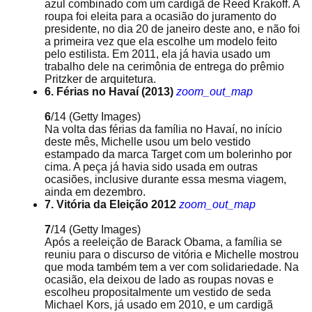
azul combinado com um cardigã de Reed Krakoff. A
roupa foi eleita para a ocasião do juramento do
presidente, no dia 20 de janeiro deste ano, e não foi
a primeira vez que ela escolhe um modelo feito
pelo estilista. Em 2011, ela já havia usado um
trabalho dele na cerimônia de entrega do prêmio
Pritzker de arquitetura.
6. Férias no Havaí (2013)
zoom_out_map
6
/14
(Getty Images)
Na volta das férias da família no Havaí, no início
deste mês, Michelle usou um belo vestido
estampado da marca Target com um bolerinho por
cima. A peça já havia sido usada em outras
ocasiões, inclusive durante essa mesma viagem,
ainda em dezembro.
7. Vitória da Eleição 2012
zoom_out_map
7
/14
(Getty Images)
Após a reeleição de Barack Obama, a família se
reuniu para o discurso de vitória e Michelle mostrou
que moda também tem a ver com solidariedade. Na
ocasião, ela deixou de lado as roupas novas e
escolheu propositalmente um vestido de seda
Michael Kors, já usado em 2010, e um cardigã