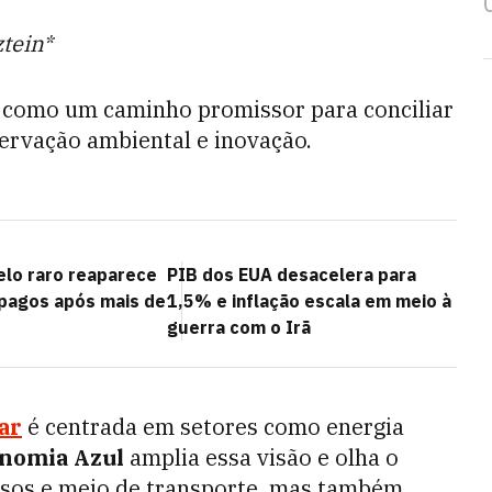
tein*
 como um caminho promissor para conciliar
rvação ambiental e inovação.
lo raro reaparece
PIB dos EUA desacelera para
ápagos após mais de
1,5% e inflação escala em meio à
guerra com o Irã
ar
é centrada em setores como energia
nomia Azul
amplia essa visão e olha o
rsos e meio de transporte, mas também