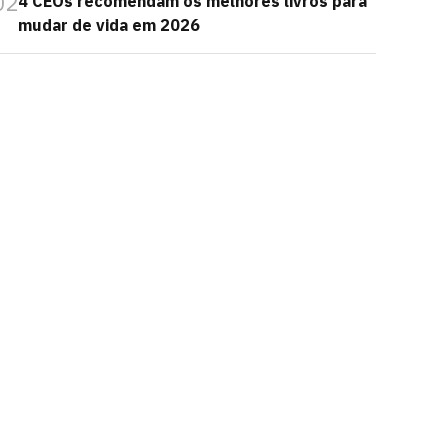
02
4 CEOs recomendam os melhores livros para
mudar de vida em 2026