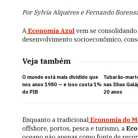
Por Sylvia Alquéres e Fernando Borensz
A
Economia Azul
vem se consolidando
desenvolvimento socioeconômico, conse
Veja também
O mundo está mais dividido que
Tubarão-marte
nos anos 1980 — e isso custa 1%
nas Ilhas Gal
do PIB
20 anos
Enquanto a tradicional
Economia do M
offshore, portos, pesca e turismo, a
Eco
oceano não apenas como fonte de recu