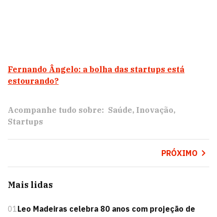
Fernando Ângelo: a bolha das startups está
estourando?
Acompanhe tudo sobre:
Saúde
Inovação
Startups
PRÓXIMO
Mais lidas
01
Leo Madeiras celebra 80 anos com projeção de