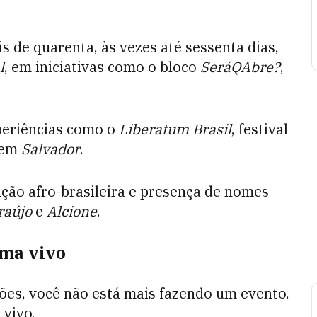
s de quarenta, às vezes até sessenta dias,
l
, em iniciativas como o bloco
SeráQAbre?
,
periências como o
Liberatum Brasil
, festival
o em
Salvador
.
ição afro-brasileira e presença de nomes
raújo
e
Alcione
.
ema vivo
ões, você não está mais fazendo um evento.
vivo.