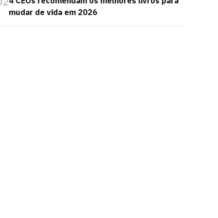
02
4 CEOs recomendam os melhores livros para
mudar de vida em 2026