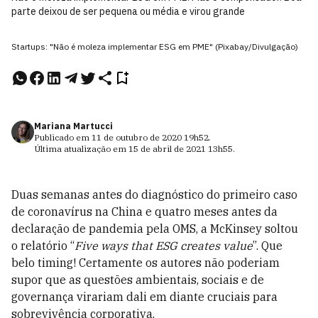
parte deixou de ser pequena ou média e virou grande
Startups: "Não é moleza implementar ESG em PME" (Pixabay/Divulgação)
Mariana Martucci
Publicado em
11 de outubro de 2020
19h52
.
Última atualização em
15 de abril de 2021
13h55
.
Duas semanas antes do diagnóstico do primeiro caso
de coronavírus na China e quatro meses antes da
declaração de pandemia pela OMS, a McKinsey soltou
o relatório “
Five ways that ESG creates value
”. Que
belo timing! Certamente os autores não poderiam
supor que as questões ambientais, sociais e de
governança virariam dali em diante cruciais para
sobrevivência corporativa.