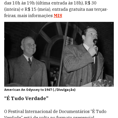
das 10h às 19h (última entrada às 18h), R$ 30
(inteira) e R$ 15 (meia), entrada gratuita nas terças-
feiras, mais informações
MIS
American An Odyssey to 1947 (./Divulgação)
“É Tudo Verdade”
O Festival Internacional de Documentários “É Tudo
Verdade” está de volta no formato presencial.