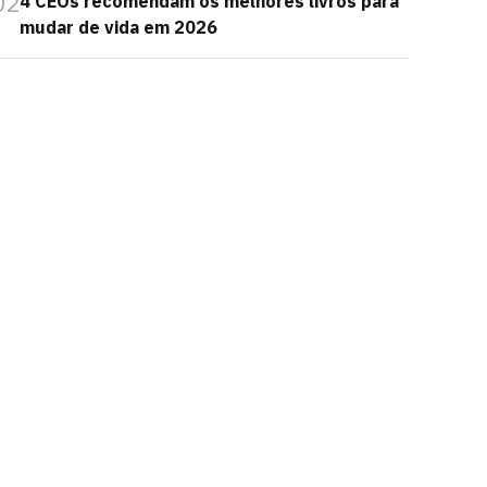
02
4 CEOs recomendam os melhores livros para
mudar de vida em 2026