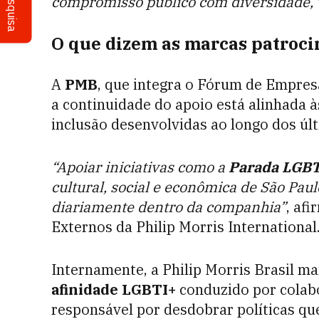
Pesquisa
compromisso público com diversidade, v
O que dizem as marcas patroci
A
PMB
, que integra o Fórum de Empres
a continuidade do apoio está alinhada às
inclusão desenvolvidas ao longo dos úl
“Apoiar iniciativas como a
Parada LGB
cultural, social e econômica de São Paul
diariamente dentro da companhia”
, af
Externos da Philip Morris International
Internamente, a Philip Morris Brasil m
afinidade LGBTI+
conduzido por colabo
responsável por desdobrar políticas qu