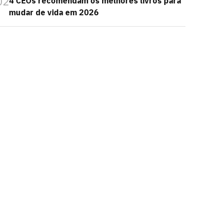
02
4 CEOs recomendam os melhores livros para
mudar de vida em 2026